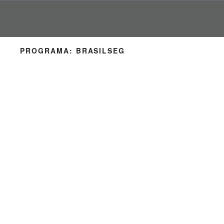
Pular
para
o
conteúdo
PROGRAMA:
BRASILSEG