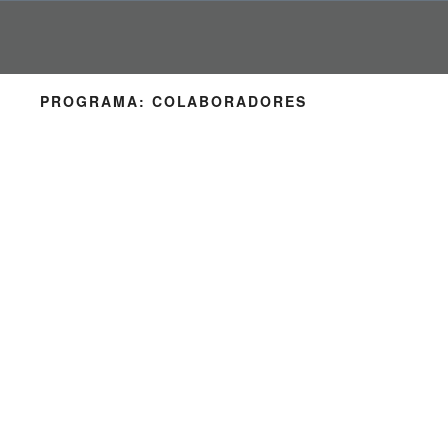
Pular
para
o
conteúdo
PROGRAMA:
COLABORADORES