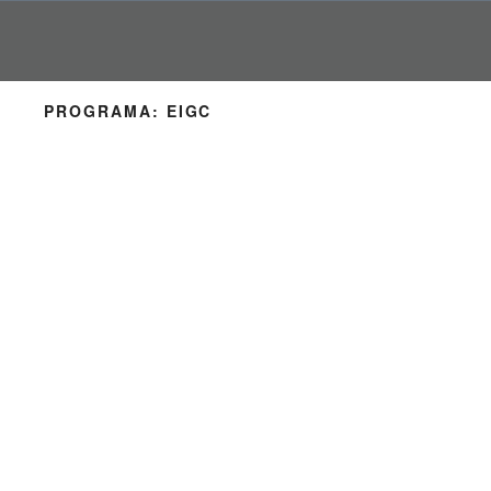
Pular
para
o
conteúdo
PROGRAMA:
EIGC