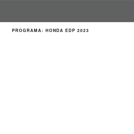
Pular
para
o
conteúdo
PROGRAMA:
HONDA EDP 2023