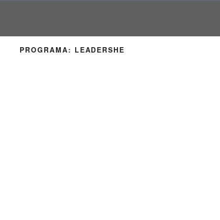
Pular
para
o
conteúdo
PROGRAMA:
LEADERSHE