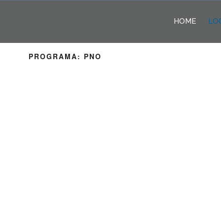
Pular
para
HOME
LO
o
conteúdo
PROGRAMA:
PNO