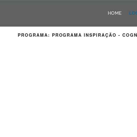
Pular
para
HOME
LO
o
conteúdo
PROGRAMA:
PROGRAMA INSPIRAÇÃO - COG