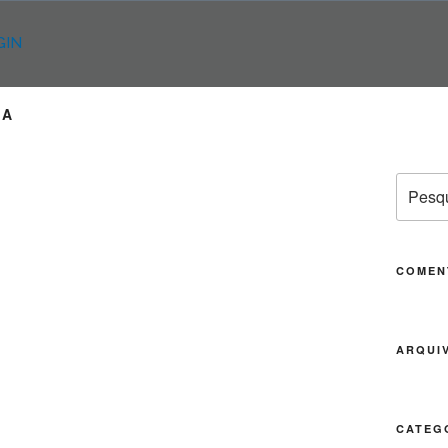
GIN
NA
Pesqui
por:
COMEN
ARQUI
CATEG