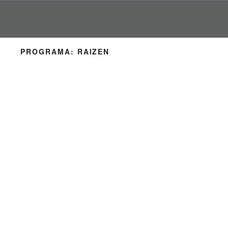
Pular
para
o
conteúdo
PROGRAMA:
RAIZEN