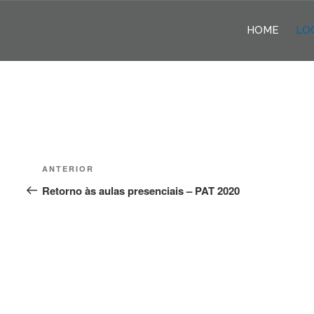
Pular
para
HOME
LO
o
conteúdo
Navegação
Post
ANTERIOR
de
anterior
Retorno às aulas presenciais – PAT 2020
Post