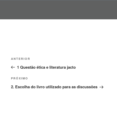
Pular
para
o
conteúdo
Navegação
Post
ANTERIOR
de
anterior
1 Questão ética e literatura jacto
Post
Próximo
PRÓXIMO
post
2. Escolha do livro utilizado para as discussões