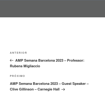
Pular
para
o
conteúdo
Navegação
Post
ANTERIOR
de
anterior
AMP Semana Barcelona 2023 – Professor:
Post
Rubens Migliaccio
Próximo
PRÓXIMO
post
AMP Semana Barcelona 2023 – Guest Speaker –
Clive Gillinson – Carnegie Hall