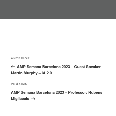
Pular
para
o
conteúdo
Navegação
Post
ANTERIOR
de
anterior
AMP Semana Barcelona 2023 – Guest Speaker –
Post
Martin Murphy – IA 2.0
Próximo
PRÓXIMO
post
AMP Semana Barcelona 2023 – Professor: Rubens
Migliaccio