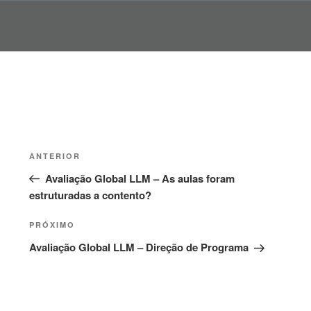
Pular
para
o
conteúdo
Navegação
Post
ANTERIOR
de
anterior
Avaliação Global LLM – As aulas foram
Post
estruturadas a contento?
Próximo
PRÓXIMO
post
Avaliação Global LLM – Direção de Programa