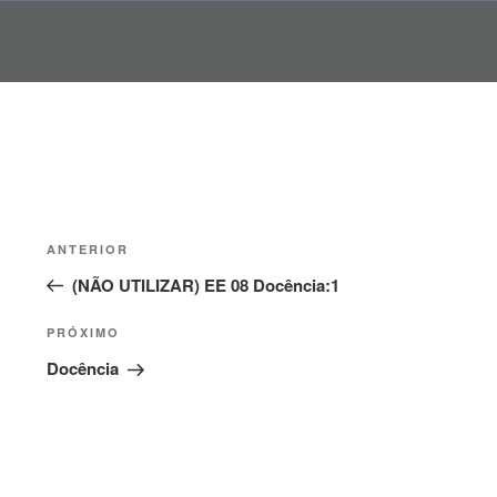
Pular
para
o
conteúdo
Navegação
Post
ANTERIOR
de
anterior
(NÃO UTILIZAR) EE 08 Docência:1
Post
Próximo
PRÓXIMO
post
Docência