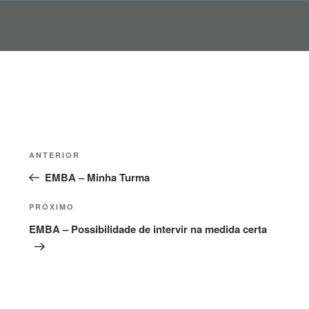
Pular
para
o
conteúdo
Navegação
Post
ANTERIOR
de
anterior
EMBA – Minha Turma
Post
Próximo
PRÓXIMO
post
EMBA – Possibilidade de intervir na medida certa