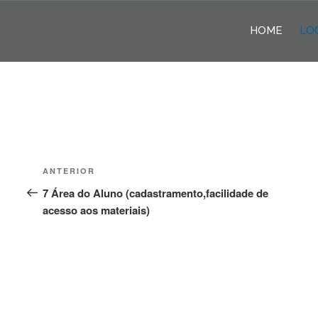
Pular
para
HOME
LO
o
conteúdo
Navegação
Post
ANTERIOR
de
anterior
7 Área do Aluno (cadastramento,facilidade de
acesso aos materiais)
Post