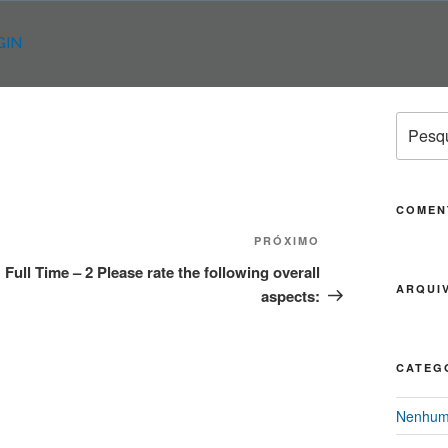
GIN
Pesqui
por:
COMEN
PRÓXIMO
Próximo
post
Full Time – 2 Please rate the following overall
ARQUI
aspects:
CATEG
Nenhuma