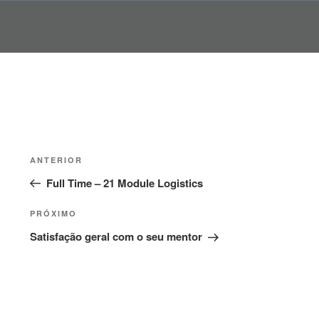
Pular
para
o
conteúdo
Navegação
Post
ANTERIOR
de
anterior
Full Time – 21 Module Logistics
Post
Próximo
PRÓXIMO
post
Satisfação geral com o seu mentor