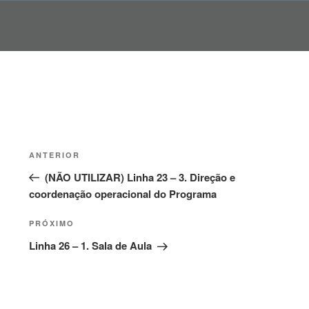
Pular
para
o
conteúdo
Navegação
Post
ANTERIOR
de
anterior
(NÃO UTILIZAR) Linha 23 – 3. Direção e
Post
coordenação operacional do Programa
Próximo
PRÓXIMO
post
Linha 26 – 1. Sala de Aula