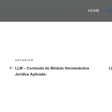
Pular
para
HOME
LO
o
conteúdo
Navegação
Post
ANTERIOR
de
anterior
LLM – Conteúdo do Módulo Hermenêutica
L
Jurídica Aplicada:
Post