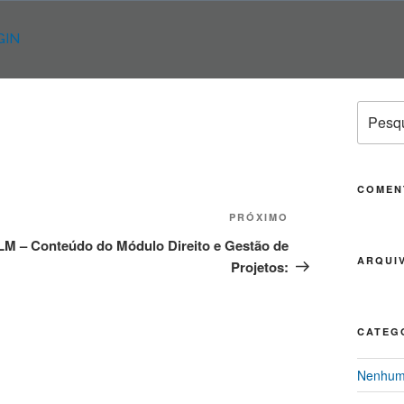
GIN
Pesqui
por:
COMEN
PRÓXIMO
Próximo
post
LM – Conteúdo do Módulo Direito e Gestão de
ARQUI
Projetos:
CATEG
Nenhuma