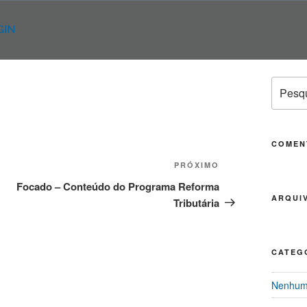
GIN
Pesqui
por:
COMEN
PRÓXIMO
Próximo
post
Focado – Conteúdo do Programa Reforma
ARQUI
Tributária
CATEG
Nenhuma