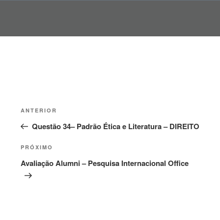
Pular
para
o
conteúdo
Navegação
Post
ANTERIOR
de
anterior
Questão 34– Padrão Ética e Literatura – DIREITO
Post
Próximo
PRÓXIMO
post
Avaliação Alumni – Pesquisa Internacional Office