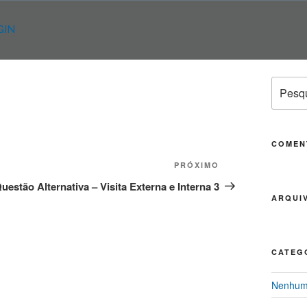
GIN
Pesqui
por:
COMEN
PRÓXIMO
Próximo
post
uestão Alternativa – Visita Externa e Interna 3
ARQUI
CATEG
Nenhuma