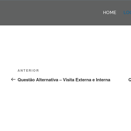
Pular
para
HOME
LO
o
conteúdo
Navegação
Post
ANTERIOR
de
anterior
Questão Alternativa – Visita Externa e Interna
Q
Post