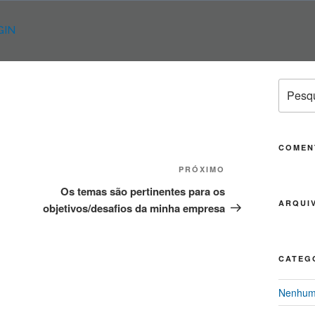
GIN
Pesqui
por:
COMEN
PRÓXIMO
Próximo
post
Os temas são pertinentes para os
ARQUI
objetivos/desafios da minha empresa
CATEG
Nenhuma