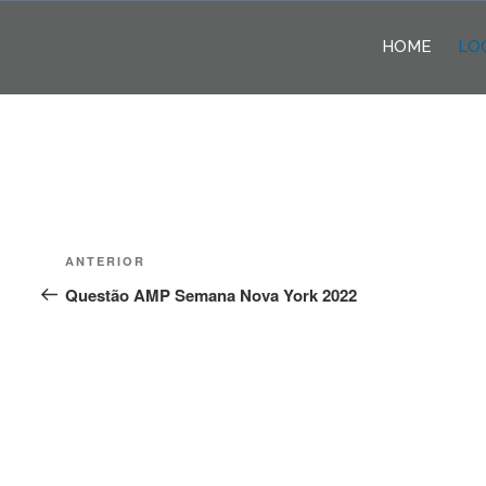
Pular
para
HOME
LO
o
conteúdo
Navegação
Post
ANTERIOR
de
anterior
Questão AMP Semana Nova York 2022
Post