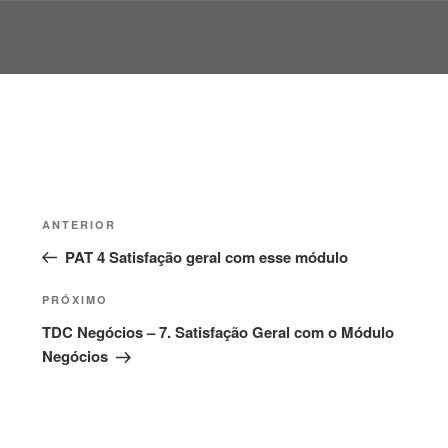
Pular
para
o
conteúdo
Navegação
Post
ANTERIOR
de
anterior
PAT 4 Satisfação geral com esse módulo
Post
Próximo
PRÓXIMO
post
TDC Negócios – 7. Satisfação Geral com o Módulo
Negócios