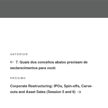
Pular
para
o
conteúdo
Navegação
Post
ANTERIOR
de
anterior
7. Quais dos conceitos abaixo precisam de
Post
esclarecimentos para você:
Próximo
PRÓXIMO
post
Corporate Restructuring: IPOs, Spin-offs, Carve-
outs and Asset Sales (Session 5 and 6)