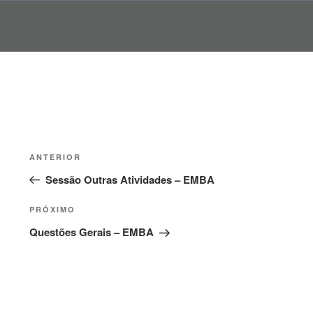
Pular
para
o
conteúdo
Navegação
Post
ANTERIOR
de
anterior
Sessão Outras Atividades – EMBA
Post
Próximo
PRÓXIMO
post
Questões Gerais – EMBA