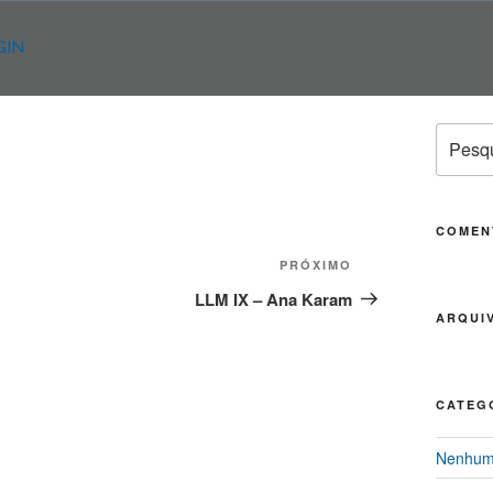
GIN
Pesqui
por:
COMEN
PRÓXIMO
Próximo
post
LLM IX – Ana Karam
ARQUI
CATEG
Nenhuma