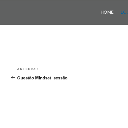
Pular
para
HOME
LO
o
conteúdo
Navegação
Post
ANTERIOR
de
anterior
Questão Mindset_sessão
Post