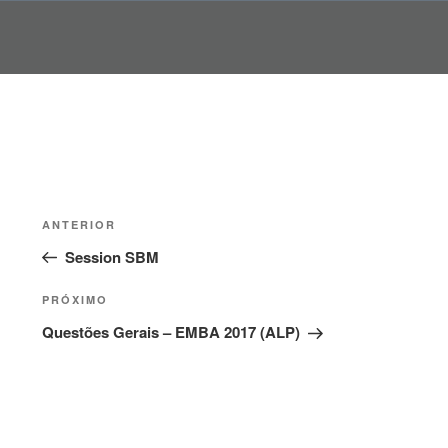
Pular
para
o
conteúdo
Navegação
Post
ANTERIOR
de
anterior
Session SBM
Post
Próximo
PRÓXIMO
post
Questões Gerais – EMBA 2017 (ALP)