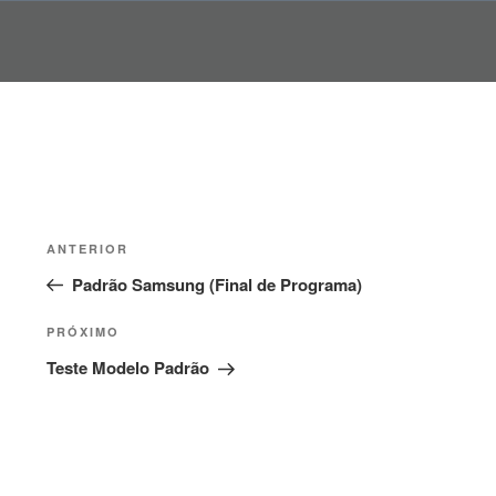
Pular
para
o
conteúdo
Navegação
Post
ANTERIOR
de
anterior
Padrão Samsung (Final de Programa)
Post
Próximo
PRÓXIMO
post
Teste Modelo Padrão