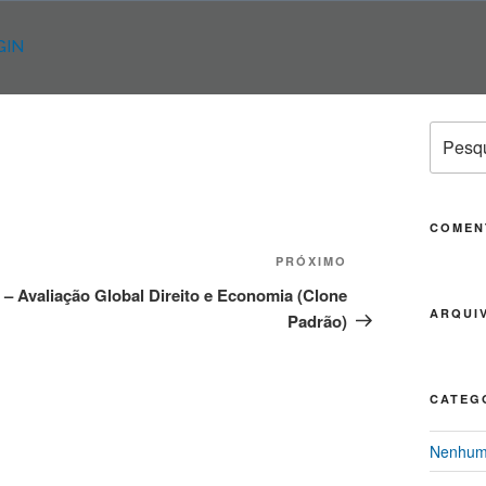
GIN
Pesqui
por:
COMEN
PRÓXIMO
Próximo
post
– Avaliação Global Direito e Economia (Clone
ARQUI
Padrão)
CATEG
Nenhuma