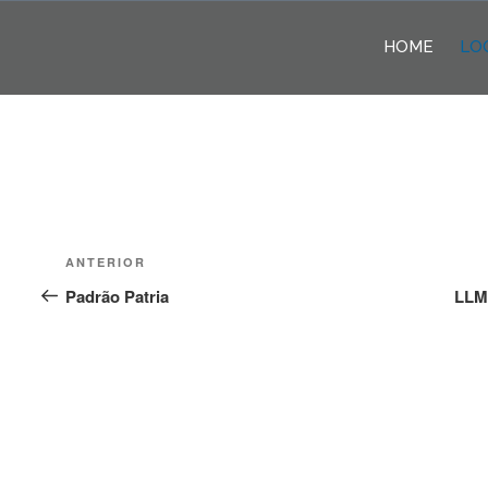
Pular
para
HOME
LO
o
conteúdo
Navegação
Post
ANTERIOR
de
anterior
Padrão Patria
LLM 
Post