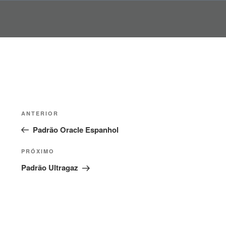
Pular
para
o
conteúdo
Navegação
Post
ANTERIOR
de
anterior
Padrão Oracle Espanhol
Post
Próximo
PRÓXIMO
post
Padrão Ultragaz