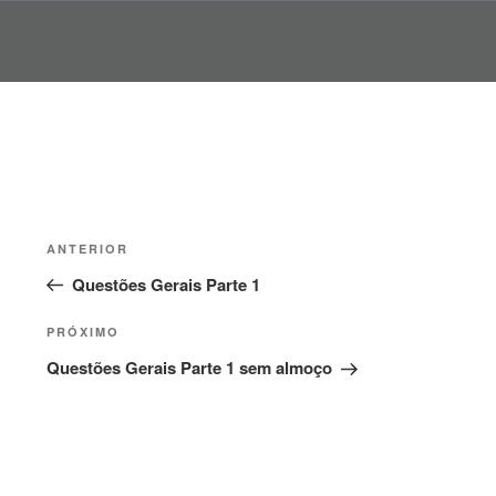
Pular
para
o
conteúdo
Navegação
Post
ANTERIOR
de
anterior
Questões Gerais Parte 1
Post
Próximo
PRÓXIMO
post
Questões Gerais Parte 1 sem almoço