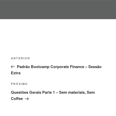
Pular
para
o
conteúdo
Navegação
Post
ANTERIOR
de
anterior
Padrão Bootcamp Corporate Finance – Sessão
Post
Extra
Próximo
PRÓXIMO
post
Questões Gerais Parte 1 – Sem materiais, Sem
Coffee