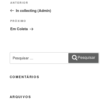
Navegação
Post
ANTERIOR
de
anterior
In collecting (Admin)
Post
Próximo
PRÓXIMO
post
Em Coleta
Pesquisar
Pesquisar
por:
COMENTÁRIOS
ARQUIVOS