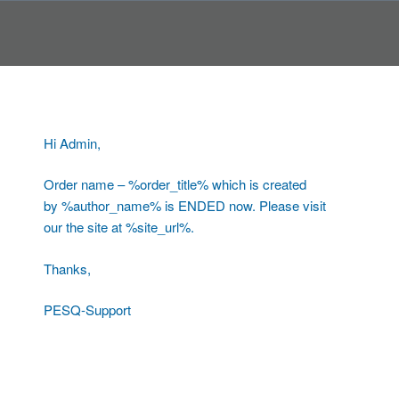
Pular
para
o
conteúdo
Hi Admin,
Order name – %order_title% which is created
by %author_name% is ENDED now. Please visit
our the site at %site_url%.
Thanks,
PESQ-Support