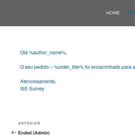
Pular
para
HOME
LO
o
conteúdo
Olá
%author_name%,
O seu pedido –
%order_title%
foi encaminhado para 
Atenciosamente,
ISE Survey
Navegação
Post
ANTERIOR
de
anterior
Ended (Admin)