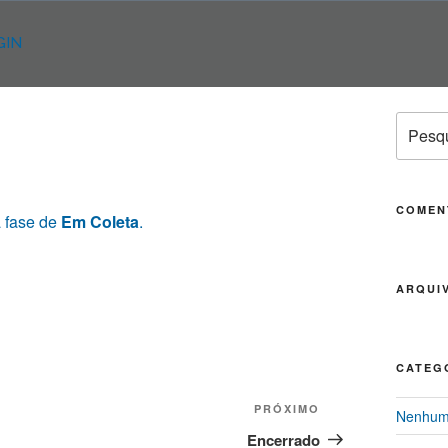
GIN
Pesqui
por:
COMEN
a fase de
Em Coleta
.
ARQUI
CATEG
PRÓXIMO
Próximo
Nenhuma
post
Encerrado