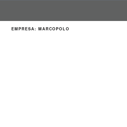
Pular
para
o
conteúdo
EMPRESA:
MARCOPOLO