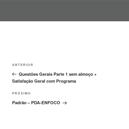
Pular
para
o
conteúdo
Navegação
Post
ANTERIOR
de
anterior
Questões Gerais Parte 1 sem almoço +
Post
Satisfação Geral com Programa
Próximo
PRÓXIMO
post
Padrão – PDA-ENFOCO