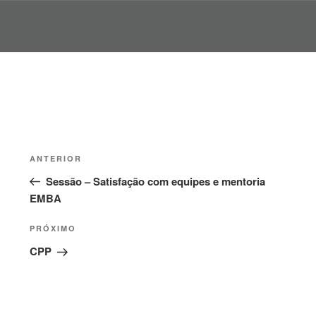
Pular
para
o
conteúdo
Navegação
Post
ANTERIOR
de
anterior
Sessão – Satisfação com equipes e mentoria
Post
EMBA
Próximo
PRÓXIMO
post
CPP