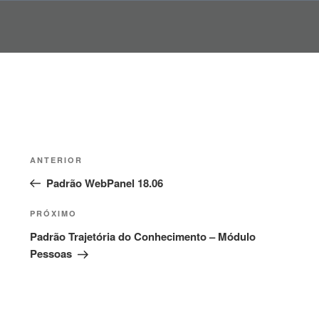
Pular
para
o
conteúdo
Navegação
Post
ANTERIOR
de
anterior
Padrão WebPanel 18.06
Post
Próximo
PRÓXIMO
post
Padrão Trajetória do Conhecimento – Módulo
Pessoas