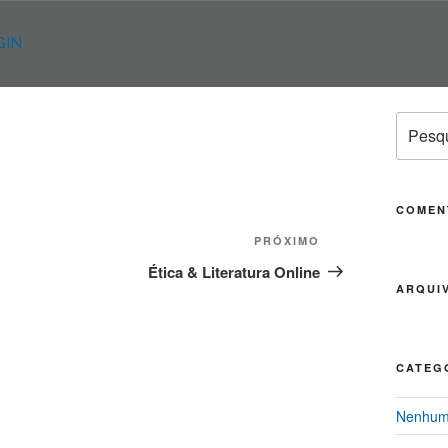
GIN
Pesqui
por:
COMEN
PRÓXIMO
Próximo
post
Ética & Literatura Online
ARQUI
CATEG
Nenhuma