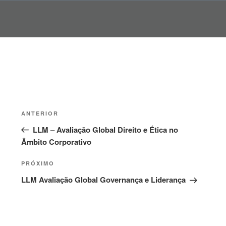
Pular
para
o
conteúdo
Navegação
Post
ANTERIOR
de
anterior
LLM – Avaliação Global Direito e Ética no
Post
Âmbito Corporativo
Próximo
PRÓXIMO
post
LLM Avaliação Global Governança e Liderança